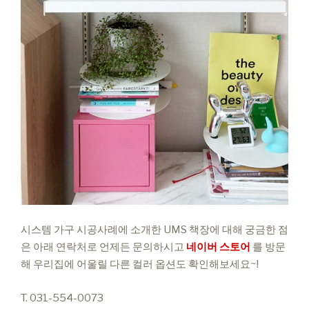
시스템 가구 시공사례에 소개한
UMS 책장에 대해 궁금한 점
은
아래 연락처로
언제든 문의하시고
네이버 스토어
를
방문
해
우리집에 어울릴
다른 컬러 옵션도 확인해보세요~!
T. 031-554-0073